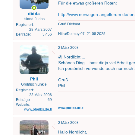
n
Für die etwas größeren Roten:
e
gutes basteln
n
didda
http://www.norwegen-angelforum.de/fo
:
Island-Judas
Gruß nordlich :]
Gruß Dietmar
Registriert
Miniaturansicht angehängter Grafiken
28 März 2007
Hitra/Dolmoy 07.-21.08.2025
Beiträge
3.456
2 März 2008
@ Nordlicht....
Schönes Ding... hast dir ja viel Arbeit
Ich persönlich verwende auch nur noch 
Phil
Gruß
Großfischjunkie
Phil
Registriert
23 März 2006
Beiträge
69
Website
www.phelbs.de.tl
www.phelbs.de.tl
2 März 2008
Hallo Nordlicht,