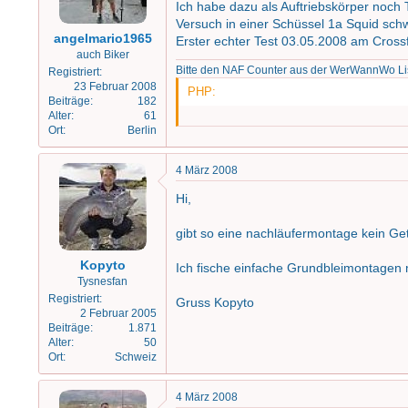
Ich habe dazu als Auftriebskörper noch 
Versuch in einer Schüssel 1a Squid schw
angelmario1965
Erster echter Test 03.05.2008 am Crossf
auch Biker
Bitte den NAF Counter aus der WerWannWo 
Registriert
23 Februar 2008
PHP:
Beiträge
182
Alter
61
Ort
Berlin
4 März 2008
Hi,
gibt so eine nachläufermontage kein Ge
Kopyto
Ich fische einfache Grundbleimontagen m
Tysnesfan
Registriert
Gruss Kopyto
2 Februar 2005
Beiträge
1.871
Alter
50
Ort
Schweiz
4 März 2008