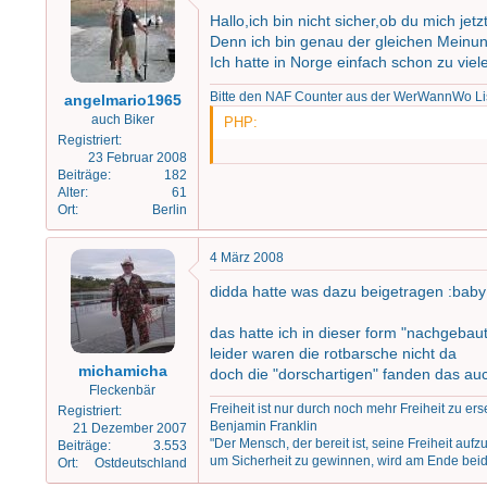
Hallo,ich bin nicht sicher,ob du mich jetz
Denn ich bin genau der gleichen Meinun
Ich hatte in Norge einfach schon zu vi
Bitte den NAF Counter aus der WerWannWo 
angelmario1965
auch Biker
PHP:
Registriert
23 Februar 2008
Beiträge
182
Alter
61
Ort
Berlin
4 März 2008
didda hatte was dazu beigetragen :baby
das hatte ich in dieser form "nachgebaut
leider waren die rotbarsche nicht da
michamicha
doch die "dorschartigen" fanden das auc
Fleckenbär
Freiheit ist nur durch noch mehr Freiheit zu er
Registriert
Benjamin Franklin
21 Dezember 2007
"Der Mensch, der bereit ist, seine Freiheit auf
Beiträge
3.553
um Sicherheit zu gewinnen, wird am Ende beide
Ort
Ostdeutschland