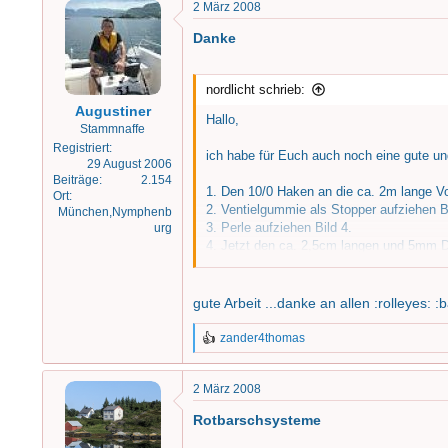
e
e
2 März 2008
l
l
Danke
l
l
e
t
r
a
nordlicht schrieb:
m
Augustiner
Hallo,
Stammnaffe
Registriert
ich habe für Euch auch noch eine gute u
29 August 2006
Beiträge
2.154
1. Den 10/0 Haken an die ca. 2m lange Vo
Ort
2. Ventielgummie als Stopper aufziehen Bi
München,Nymphenb
3. Perle aufziehen Bild 4.
urg
4. Jetzt den ca. 2,5cm langen und 5mm 
5. Die Schnur durch den Scrumpfschlauc
6. Jetzt den Haken bis zum Stopper runte
7. 20cm lang und 1,5mm Durchmesser selb
gute Arbeit ...danke an allen :rolleyes: :
8. Dann denn selbstleuchtenen Octupuss 
9. In den Octupuss kann man zusätzlich gu
zander4thomas
R
10. Nun nur noch oben einen Wirbel auf d
e
a
2 März 2008
Man kann jetzt den oberen Haken je nach 
k
und kann gut arbeiten bzw.flattern.
t
Rotbarschsysteme
i
o
Das System geht super bei gnzen Fischen (