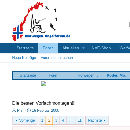
Startseite
Foren
Aktuelles
NAF-Shop
Wer
Neue Beiträge
Foren durchsuchen
Startseite
Foren
Norwegenangeln praktisch
Köder, Montagen
Die besten Vorfachmontagen!!!
E
E
Phil
16 Februar 2008
r
r
Vorherige
1
2
3
4
…
11
Nächste
s
s
t
t