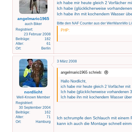
ich habe mir heute gleich 2 Vorfächer m
Ich habe (glücklicherweise vorhande
Ich habe ihn mit kochendem Wasser über
angelmario1965
Bitte den NAF Counter aus der WerWannWo 
auch Biker
Registriert
PHP:
23 Februar 2008
Beiträge
182
Alter
61
Ort
Berlin
3 März 2008
angelmario1965 schrieb:
Hallo Nordlicht,
ich habe mir heute gleich 2 Vorfächer mit
nordlicht
Ich habe (glücklicherweise vorhanden
Ich habe ihn mit kochendem Wasser überg
Well-Known Member
Registriert
30 September 2004
Beiträge
162
Alter
71
Ich schrumpfe den Schlauch mit einem 
Ort
Hamburg
kann ich auch die Montage schnell einm