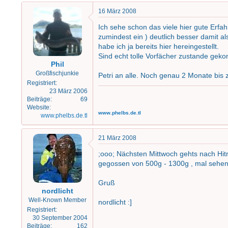
16 März 2008
Ich sehe schon das viele hier gute Erf
zumindest ein ) deutlich besser damit a
habe ich ja bereits hier hereingestellt.
Sind echt tolle Vorfächer zustande gek
Phil
Großfischjunkie
Petri an alle. Noch genau 2 Monate bis z
Registriert
23 März 2006
Beiträge
69
Website
www.phelbs.de.tl
www.phelbs.de.tl
21 März 2008
;ooo; Nächsten Mittwoch gehts nach Hit
gegossen von 500g - 1300g , mal sehen
Gruß
nordlicht
Well-Known Member
nordlicht :]
Registriert
30 September 2004
Beiträge
162