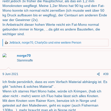
reißt jedoch 3x früher die Hauptschnur, als das ein 1,2 mm
Monoknoten wegfliegt. Meine 1,2er Mono hat 90 kg und den Fat-
Mono konnte ich normal nicht zerreißen (ich musste weit über 50
kg Druck aufbauen bis er wegflog), der Centauri am anderen Ende
war der Gewinner (2x).
In Anbetracht dieser hohen Werte reicht ein Fat-Mono normal
gebunden immer in Norge, ...da gibt es andere Baustellen, die
wichtiger sind.
Jetblack
,
norge70
,
CharlyGo
und eine weitere Person
R
e
a
norge70
k
t
Stammnaffe
i
o
n
9 Juni 2021
#39
e
n
Ich finde persönlich, dass es vom Vorfach Material abhängig ist. Es
:
gibt "solches & solches Material" .
Wenn ich starres Hart Mono habe, würde ich Krimpen, (hab ich
aber nicht - mehr) wenn ich Fluo habe lässt sich alles Knoten.
Mit dem Knoten vom Rainer Korn, benutze ich in Norge und
getestet auf den Maledieven, geht es super (auch Fisherman
130lbs...). mehr braucht man eh in Norge nicht