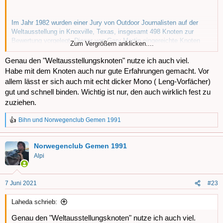
Im Jahr 1982 wurden einer Jury von Outdoor Journalisten auf der
Weltausstellung in Knoxville, Texas, insgesamt 498 Knoten zur
Bewertung vorgelegt. Dieser von Gary Martin eingereichte Knoten
Zum Vergrößern anklicken....
gewann schließlich den Wettbewerb als bester Allround Angelknoten.
Das Tolle: Obwohl der Knoten sehr schnell und einfach zu binden ist
Genau den "Weltausstellungsknoten" nutze ich auch viel.
erhält er
nahezu 100 Prozent
der Schnurtragkraft. Viele, deutlich
Habe mit dem Knoten auch nur gute Erfahrungen gemacht. Vor
kompliziertere, Knoten schaffen das nicht. Der nach dem Anlass der
allem lässt er sich auch mit echt dicker Mono ( Leng-Vorfächer)
Erstvorstellung von nun an
Weltausstellungsknoten
genannte
gut und schnell binden. Wichtig ist nur, den auch wirklich fest zu
Angelknoten dient zum Befestigen von Wirbeln oder Öhrhaken. Er
zuziehen.
funktioniert sowohl bei monofilen als auch geflochtenen Schnüren und
taugt ebenfalls für größere Schnurdurchmesser. Und so wird er
Bihn
und
Norwegenclub Gemen 1991
gebunden.
R
Anhang anzeigen 180405
e
Anhang anzeigen 180406
a
Norwegenclub Gemen 1991
k
Anhang anzeigen 180408
t
Alpi
Anhang anzeigen 180409
i
Anhang anzeigen 180410
o
n
7 Juni 2021
#23
e
Anleitung Weltausstellungsknoten:
n
1. Ihr führt die Schnur als Schlaufe durch die Öse des Wirbels oder
Laheda schrieb:
:
Hakens und legt sie wieder zurück.
Genau den "Weltausstellungsknoten" nutze ich auch viel.
2. Nun schiebt Ihr die doppelt gelegte Schnur durch die Schlaufe.