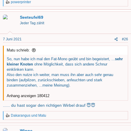
powerprinter
R
e
a
Seeteufel69
k
t
Jeder Tag zählt
i
o
n
7 Juni 2021
#26
e
n
Matu schrieb:
:
So, nun habe ich mal den Fat-Mono geübt und bin begeistert, ...
sehr
kleiner Knoten
ohne Möglichkeit, dass sich andere Schnur
einklinken kann.
Also den nutze ich weiter, man muss ihn aber auch sehr genau
binden (aufpilzen, zurückschieben, anfeuchten und stark
zusammenziehen, ...meine Meinung).
Anhang anzeigen 180412
...... du hast sogar den richtigen Wirbel drauf 😇😇
Dakarangus
und
Matu
R
e
a
Winne