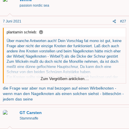
k
t
passion nordic sea
i
o
n
7 Juni 2021
#27
e
n
plantamin schrieb:
:
Über manche Antworten auch! Dein Vorschlag fat mono ist gut, keine
Frage aber nicht der einzige Knoten der funktioniert. Laß doch auch
andere ihre Knoten vorstellen und beim Nagelknoten hätte mich eher
der Wirbel( Nagelknoten - Wirbel?) als die Dicke der Schnur gestört
Zum Wickeln mußt du doch nicht die Monofile nehmen, da ist doch
meißt eine dünne geflochtene Hauptschnur, Da kann doch eine
Schnur von den beiden Schnüren Aststärke haben.
Ein Knoten sollte sicher sein, eine hohe Tragkraft besitzen und der
Zum Vergrößern anklicken....
Angler sollte ihn auch mit klammen Fingern sicher binden können. Ich
nehme den verbesserten Clinch Knoten und viel Spucke und binde
die Frage war aber nun mal bezogen auf einen Wirbelknoten -
damit auch dicke Schnüre. Da sollte man nur mit der Länge der
wenn man den Nagelknoten als einen solchen siehst - bitteschön -
Schnur nicht ganz so sparsam sein, wickelt sich leichter.
jedem das seine
GT Carsten
Stammnaffe