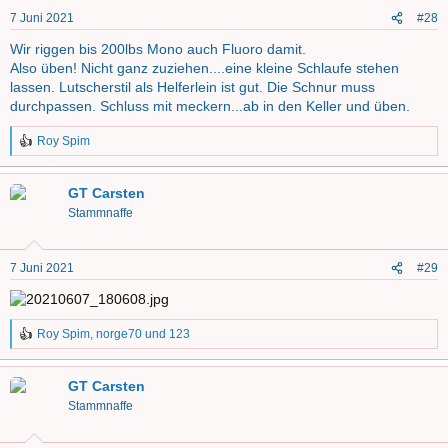
7 Juni 2021
#28
Wir riggen bis 200lbs Mono auch Fluoro damit.
Also üben! Nicht ganz zuziehen....eine kleine Schlaufe stehen
lassen. Lutscherstil als Helferlein ist gut. Die Schnur muss
durchpassen. Schluss mit meckern...ab in den Keller und üben.
Roy Spim
R
e
a
GT Carsten
k
t
Stammnaffe
i
o
n
7 Juni 2021
#29
e
n
:
Roy Spim
,
norge70
und
123
R
e
a
GT Carsten
k
t
Stammnaffe
i
o