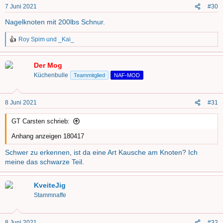
n
7 Juni 2021
#30
e
n
Nagelknoten mit 200lbs Schnur.
:
Roy Spim
und
_Kai_
R
e
a
Der Mog
k
t
Küchenbulle
Teammitglied
NAF-MOD
i
o
n
8 Juni 2021
#31
e
n
GT Carsten schrieb:
:
Anhang anzeigen 180417
Schwer zu erkennen, ist da eine Art Kausche am Knoten? Ich
meine das schwarze Teil.
KveiteJig
Stammnaffe
8 Juni 2021
#32