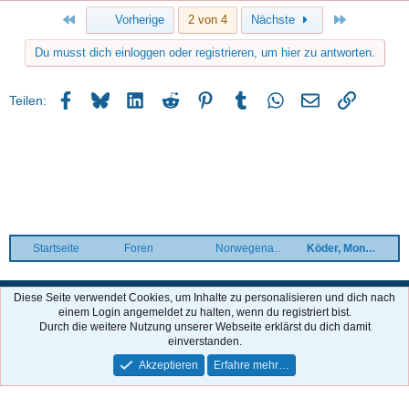
Erste
Letzte
Vorherige
2 von 4
Nächste
Du musst dich einloggen oder registrieren, um hier zu antworten.
Facebook
Bluesky
LinkedIn
Reddit
Pinterest
Tumblr
WhatsApp
E-Mail
Link
Teilen:
Startseite
Foren
Norwegenangeln praktisch
Köder, Montagen
Deutsch
Diese Seite verwendet Cookies, um Inhalte zu personalisieren und dich nach
einem Login angemeldet zu halten, wenn du registriert bist.
Kontakt
Nutzungsbedingungen
Datenschutz
Hilfe und Impressum
Durch die weitere Nutzung unserer Webseite erklärst du dich damit
Start
R
einverstanden.
S
S
Akzeptieren
Erfahre mehr…
®
Community platform by XenForo
© 2010-2026 XenForo Ltd.