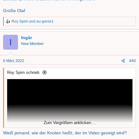
Grüße Olaf
Roy Spim
und
eu-genie1
R
e
a
Ingär
k
I
t
New Member
i
o
n
6 März 2022
#40
e
n
Roy Spim schrieb:
:
Zum Vergrößern anklicken....
Weiß jemand, wie der Knoten heißt, der im Video gezeigt wird?