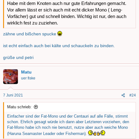
Habe mit dem Knoten auch nur gute Erfahrungen gemacht.
3.Das Schnurende führt Ihr anschließend in Richtung der
entstandenen Doppelschlaufe.
Vor allem lässt er sich auch mit echt dicker Mono ( Leng-
4. Nur noch das Schnurende durch die Doppelschlaufe und zurück
Vorfächer) gut und schnell binden. Wichtig ist nur, den auch
durch die neu entstandene Schlaufe führen.
wirklich fest zu zuziehen.
5. Zuletzt noch die Schnur festziehen, das Ende kappen und schon
habt Ihr Euren ersten Weltausstellungsknoten gebunden! Jede Wette,
zähne und bißchen spucke
den nutzt Ihr öfter!
ist echt einfach auch bei kälte und schauckeln zu binden.
grüße und petri!
grüße und petri
Matu
uer fiske
7 Juni 2021
#24
Matu schrieb:
Einfacher sind der Fat-Mono und der Centauri auf alle Fälle, stimmt
schon. Ehrlich gesagt würde ich dann aber Letzteren vorziehen, den
Fat-Mono habe ich noch nie benutzt, nutze aber auch weiche Mono
(Haruna Seamaster Leader oder Fisherman).