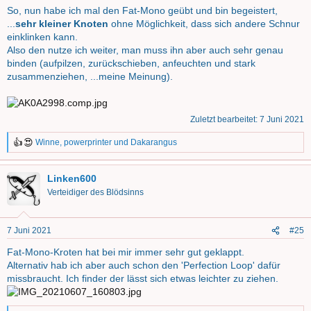
So, nun habe ich mal den Fat-Mono geübt und bin begeistert,
...
sehr kleiner Knoten
ohne Möglichkeit, dass sich andere Schnur
einklinken kann.
Also den nutze ich weiter, man muss ihn aber auch sehr genau
binden (aufpilzen, zurückschieben, anfeuchten und stark
zusammenziehen, ...meine Meinung).
Zuletzt bearbeitet:
7 Juni 2021
Winne
,
powerprinter
und
Dakarangus
R
e
a
Linken600
k
t
Verteidiger des Blödsinns
i
o
n
7 Juni 2021
#25
e
n
Fat-Mono-Kroten hat bei mir immer sehr gut geklappt.
:
Alternativ hab ich aber auch schon den 'Perfection Loop' dafür
missbraucht. Ich finder der lässt sich etwas leichter zu ziehen.