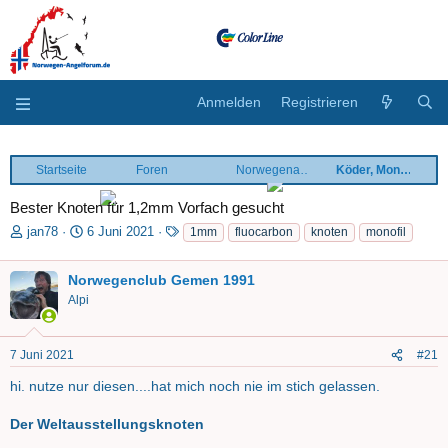
Anmelden
Registrieren
Startseite
Foren
Norwegenangeln praktisch
Köder, Montagen
Bester Knoten für 1,2mm Vorfach gesucht
E
E
S
jan78
6 Juni 2021
1mm
fluocarbon
knoten
monofil
r
r
c
s
s
h
Norwegenclub Gemen 1991
t
t
l
Alpi
e
e
a
l
l
g
l
l
w
7 Juni 2021
#21
e
t
o
r
a
r
hi. nutze nur diesen....hat mich noch nie im stich gelassen.
m
t
e
Der Weltausstellungsknoten