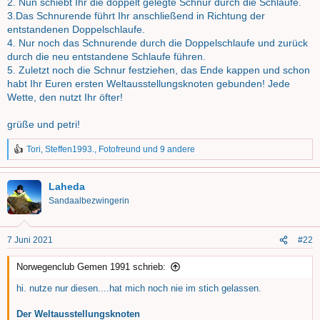
2. Nun schiebt Ihr die doppelt gelegte Schnur durch die Schlaufe.
3.Das Schnurende führt Ihr anschließend in Richtung der
entstandenen Doppelschlaufe.
4. Nur noch das Schnurende durch die Doppelschlaufe und zurück
durch die neu entstandene Schlaufe führen.
5. Zuletzt noch die Schnur festziehen, das Ende kappen und schon
habt Ihr Euren ersten Weltausstellungsknoten gebunden! Jede
Wette, den nutzt Ihr öfter!
grüße und petri!
Tori
,
Steffen1993.
,
Fotofreund
und 9 andere
R
e
a
Laheda
k
t
Sandaalbezwingerin
i
o
n
7 Juni 2021
#22
e
n
Norwegenclub Gemen 1991 schrieb:
:
hi. nutze nur diesen....hat mich noch nie im stich gelassen.
Der Weltausstellungsknoten