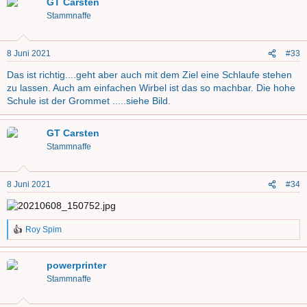
GT Carsten
k
t
Stammnaffe
i
o
n
8 Juni 2021
#33
e
n
Das ist richtig....geht aber auch mit dem Ziel eine Schlaufe stehen
:
zu lassen. Auch am einfachen Wirbel ist das so machbar. Die hohe
Schule ist der Grommet .....siehe Bild.
GT Carsten
Stammnaffe
8 Juni 2021
#34
Roy Spim
R
e
a
powerprinter
k
t
Stammnaffe
i
o