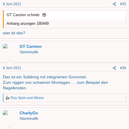
n
8 Juni 2021
#35
e
n
GT Carsten schrieb:
:
Anhang anzeigen 180449
was ist das?
GT Carsten
Stammnaffe
8 Juni 2021
#36
Das ist ein Solidring mit integrierten Grommet.
Zum riggen von schweren Montagen .....zum Beispiel den
Nagelknoten.
Roy Spim
und
Winne
R
e
a
CharlyGo
k
t
Stammnaffe
i
o